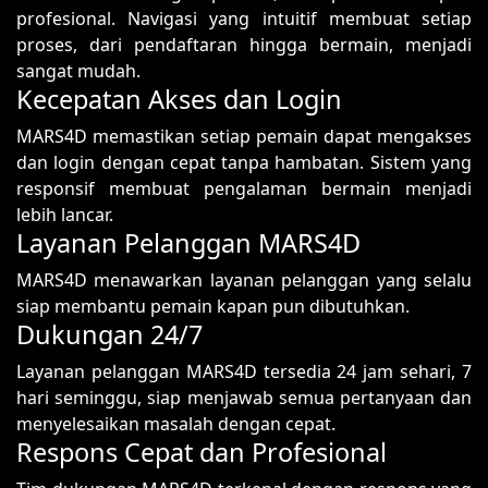
profesional. Navigasi yang intuitif membuat setiap
proses, dari pendaftaran hingga bermain, menjadi
sangat mudah.
Kecepatan Akses dan Login
MARS4D memastikan setiap pemain dapat mengakses
dan login dengan cepat tanpa hambatan. Sistem yang
responsif membuat pengalaman bermain menjadi
lebih lancar.
Layanan Pelanggan MARS4D
MARS4D menawarkan layanan pelanggan yang selalu
siap membantu pemain kapan pun dibutuhkan.
Dukungan 24/7
Layanan pelanggan MARS4D tersedia 24 jam sehari, 7
hari seminggu, siap menjawab semua pertanyaan dan
menyelesaikan masalah dengan cepat.
Respons Cepat dan Profesional