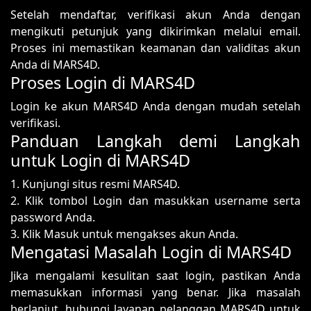
Setelah mendaftar, verifikasi akun Anda dengan
mengikuti petunjuk yang dikirimkan melalui email.
Proses ini memastikan keamanan dan validitas akun
Anda di MARS4D.
Proses Login di MARS4D
Login ke akun MARS4D Anda dengan mudah setelah
verifikasi.
Panduan Langkah demi Langkah
untuk Login di MARS4D
1. Kunjungi situs resmi MARS4D.
2. Klik tombol Login dan masukkan username serta
password Anda.
3. Klik Masuk untuk mengakses akun Anda.
Mengatasi Masalah Login di MARS4D
Jika mengalami kesulitan saat login, pastikan Anda
memasukkan informasi yang benar. Jika masalah
berlanjut, hubungi layanan pelanggan MARS4D untuk