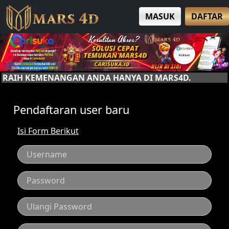
MASUK
DAFTAR
AIH KEMENANGAN ANDA HANYA DI MARS4D.
Pendaftaran user baru
Isi Form Berikut